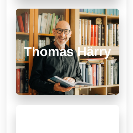
Open-Air-
Bühne
Thomas Härry
Tiefgang beim SCHÖ mit Thomas Härry
aus der Schweiz.
MEHR ÜBER REFERENT
MEHR ÜBER REFERENT