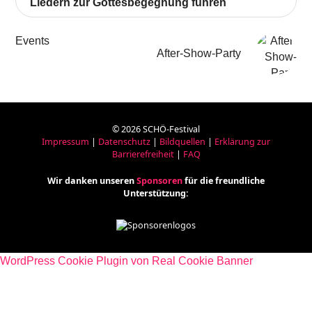
Liedern zur Gottesbegegnung führen
Events
After-Show-Party
© 2026 SCHÖ-Festival
Impressum
|
Datenschutz
|
Bildquellen
|
Erklärung zur
Barrierefreiheit
|
FAQ
Wir danken unseren
Sponsoren
für die freundliche
Unterstützung:
WordPress Cookie Plugin von Real Cookie Banner