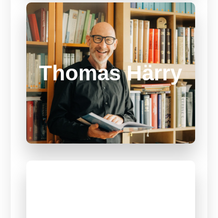
Open-Air-
Bühne
Thomas Härry
Tiefgang beim SCHÖ mit Thomas Härry
aus der Schweiz.
MEHR ÜBER REFERENT
MEHR ÜBER REFERENT