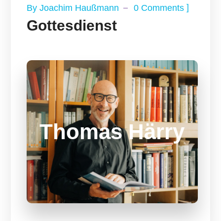
]
By
Joachim Haußmann
0 Comments
Gottesdienst
Open-Air
Thomas Härry
Bühne
Abschluss-Gottesdienst mit Thomas
Härry