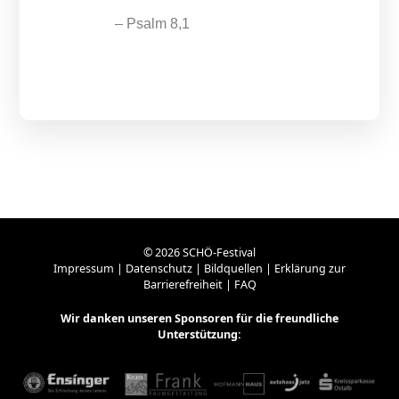
– Psalm 8,1
© 2026 SCHÖ-Festival
Impressum
|
Datenschutz
|
Bildquellen
|
Erklärung zur
Barrierefreiheit
|
FAQ
Wir danken unseren
Sponsoren
für die freundliche
Unterstützung: