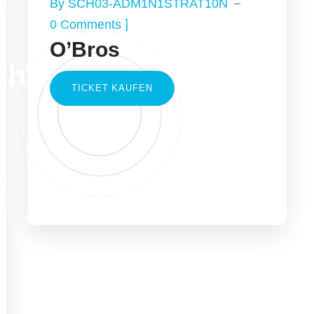
By
SCH03-ADM1N1STRAT10N
]
0 Comments
O’Bros
hazz
TICKET KAUFEN
a