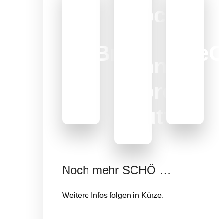
Böcking
&
MEHR DAZU
MEHR DAZU
MEHR DAZU
O'Bros
WeC
Anna
sanften Klänge
auf dem SCHÖ
Virtuos & von Herzen
virtuoses Können und
Das O'Bros Konzert
Erdiger Groove,
Dorothe
Mutterer
Noch mehr SCHÖ …
Weitere Infos folgen in Kürze.