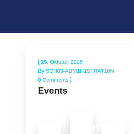
[
25. Oktober 2018
By
SCH03-ADM1N1STRAT10N
]
0 Comments
Events
Timo