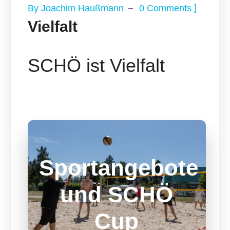
]
By
Joachim Haußmann
0 Comments
Vielfalt
SCHÖ ist Vielfalt
Sportangebote
Sportangebote
und SCHÖ
Zeit für Action, Spiel und Spaß. Freu Dich
auf unsere Sportangebote bei SCHÖ.
Cup
SCHÖ CUP