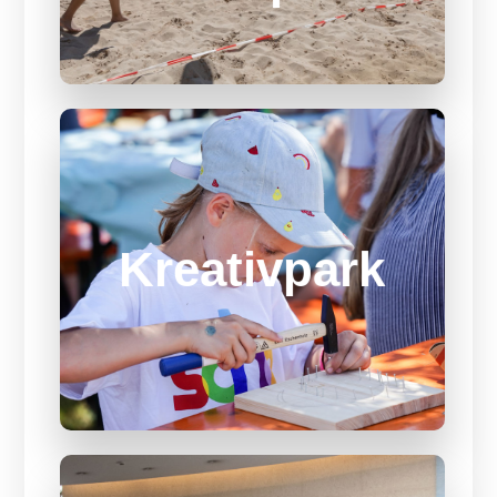
Kreativpark
Kreativpark
Entdecke deine Kreativität und kreiere
besondere Kunstwerke. Der
Kreastivpark hat am Samstag von 14-
19 Uhr für dich geöffnet. Komm einfach
vorbei und mach mit.