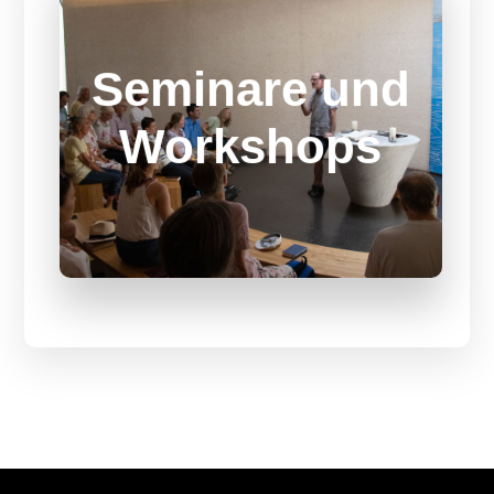
Seminare
Seminare und
Mit unseren Seminarangeboten
Workshops
erweiterst Du Deinen Horizont.
SEMINARANGEBOTE